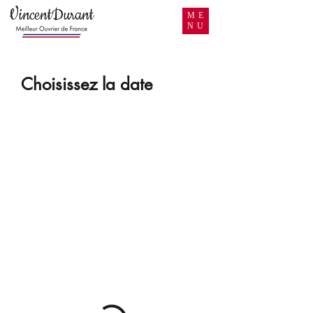
VincentDurant
ME
NU
Choisissez la date