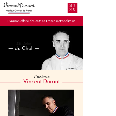
VincentDurant
ME
NU
Livraison offerte dès 50€ en France métropolitaine
L'histoire
du Chef
L'univers
Vincent Durant