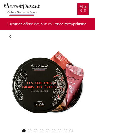
VincentDurant
ME
NU
Livraison offerte dès 50€ en France métropolitaine