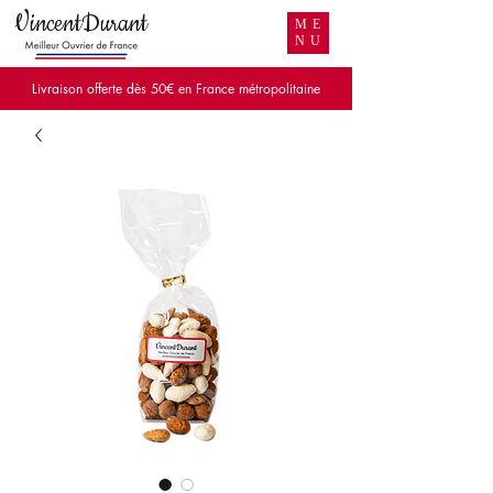
VincentDurant
ME
NU
Livraison offerte dès 50€ en France métropolitaine