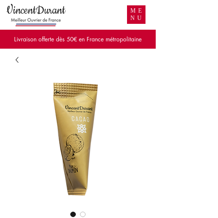
VincentDurant
ME
NU
Livraison offerte dès 50€ en France métropolitaine