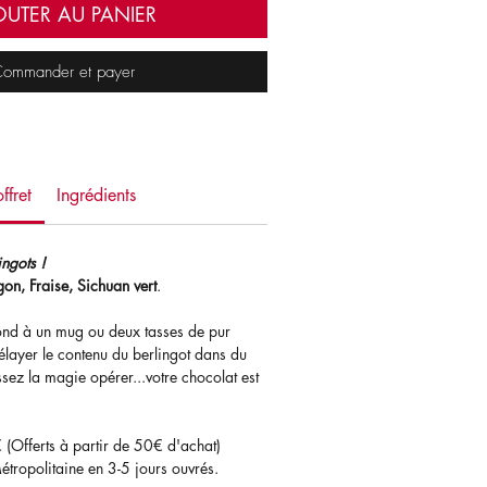
OUTER AU PANIER
ommander et payer
ffret
Ingrédients
lingots !
gon, Fraise, Sichuan vert
.
ond à un mug ou deux tasses de pur
layer le contenu du berlingot dans du
issez la magie opérer...votre chocolat est
€ (Offerts à partir de 50€ d'achat)
étropolitaine en 3-5 jours ouvrés.