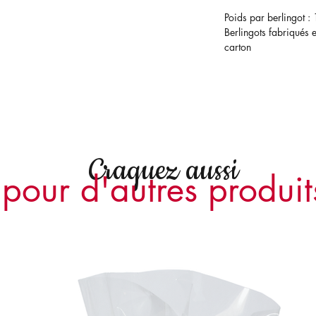
Poids par berlingot :
Berlingots fabriqués e
carton
Craquez aussi
pour d'autres produit