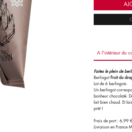
AJ
C
A l'intérieur du co
Faites le plein de ber
Berlingot
Fruit du dra
Lot de 6 berlingots.
Un berlingot corresp
bonheur chocolaté. Dé
lait bien chaud. Et la
prêt !
Frais de port : 6,99 
Livraison en France M