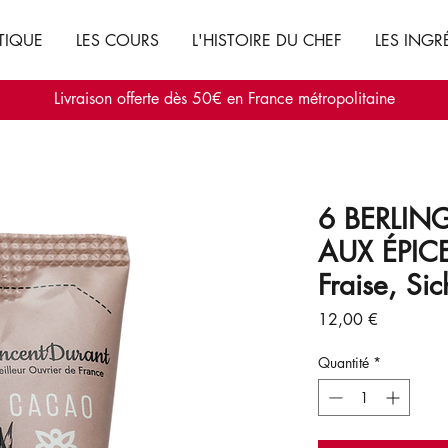
TIQUE
LES COURS
L'HISTOIRE DU CHEF
LES INGR
Livraison offerte dès 50€ en France métropolitaine
6 BERLI
AUX ÉPICES
Fraise, Si
Prix
12,00 €
Quantité
*