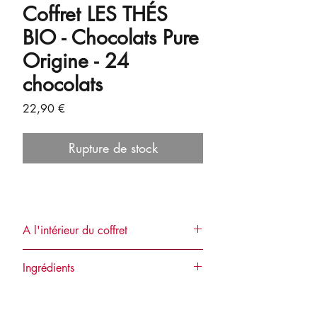
Coffret LES THÉS
BIO - Chocolats Pure
Origine - 24
chocolats
Prix
22,90 €
Rupture de stock
A l'intérieur du coffret
Découvrez l'association subtile de thés et
Ingrédients
des chocolats d'exception :
- Ganache au
thé vert au jasmin
enrobée
24 ganaches infusées aux thés bio
de
chocolat lait Pure Origine
enrobées d'une fine coque de chocolat
Madagascar 43%
,