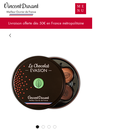
VincentDurant
ME
NU
Livraison offerte dès 50€ en France métropolitaine