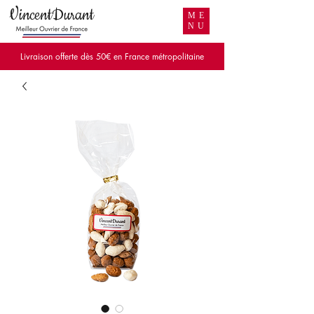
VincentDurant
ME
NU
Livraison offerte dès 50€ en France métropolitaine